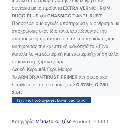
ιδανικό υπόστρωμα για την επικάλυψη στην
συνέχεια με τα προϊόντα
EXTRA VERNICHROM,
DUCO PLUS
και
CHASSICOT ANTI-RUST
.
Προσφέρει ομοιογενές υπόστρωμα για φινίρισμα με
αποχρώσεις στον ίδιο τόνο, ελαττώνοντας την
απαιτούμενη ποσότητα του τελικού προϊόντος και
ενισχύοντας την καλυπτική ικανότητά του. Είναι
κατάλληλο για εξωτερική και εσωτερική χρήση αλλά
σε καλά αεριζόμενο χώρο.
Λευκό, Κεραμιδί, Γκρι, Μαύρο
Το
ARMOR ANTIRUST PRIMER
αντισκωριακό
διατίθεται σε συσκευασίες των
0.375lt, 0.75lt,
2.5lt.
Τεχνικές Προδιαγραφές Download το pdf
Κατηγορία:
Μέταλλο και ξύλο
Product ID:
5655