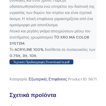
συνθήκες και στον χρόνο. Παρέχει
υδαταπωθητικότητα ενώ επιτρέπει την διαπνοή της
υγρασίας των δομών του κτιρίου και είναι σχετικά
άοσμο. Η τελική επιφάνεια χαρακτηρίζεται από ένα
ομοιόμορφο ματ αποτέλεσμα.
Λευκό και μεγάλη γκάμα αποχρώσεων μέσω του
συστήματος χρωματισμού
ΤΟ XRO.MA COLOR
SYSTEM.
Το
ACRYLINE 100%
διατίθεται σε συσκευασίες των
0.75lt, 3lt, 10lt.
Τεχνικές Προδιαγραφές Download το pdf
Κατηγορία:
Εξωτερικές Επιφάνειες
Product ID:
5671
Σχετικά προϊόντα