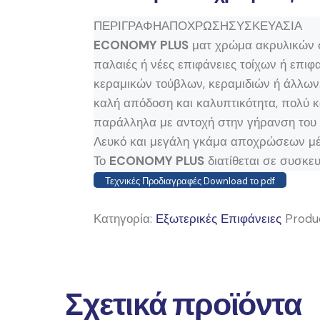
ΠΕΡΙΓΡΑΦΗ
ΑΠΟΧΡΩΣΗ
ΣΥΣΚΕΥΑΣΙΑ
ECONOMY PLUS
ματ χρώμα ακρυλικών συ
παλαιές ή νέες επιφάνειες τοίχων ή επι
κεραμικών τούβλων, κεραμιδιών ή άλλων.
καλή απόδοση και καλυπτικότητα, πολύ κ
παράλληλα με αντοχή στην γήρανση του φ
Λευκό και μεγάλη γκάμα αποχρώσεων μ
Το
ECONOMY PLUS
διατίθεται σε συσκε
Τεχνικές Προδιαγραφές Download το pdf
Κατηγορία:
Εξωτερικές Επιφάνειες
Produ
Σχετικά προϊόντα